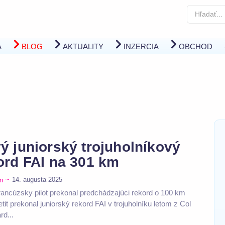
A
BLOG
AKTUALITY
INZERCIA
OBCHOD
ý juniorský trojuholníkový
ord FAI na 301 km
~
14. augusta 2025
n
rancúzsky pilot prekonal predchádzajúci rekord o 100 km
it prekonal juniorský rekord FAI v trojuholníku letom z Col
rd...