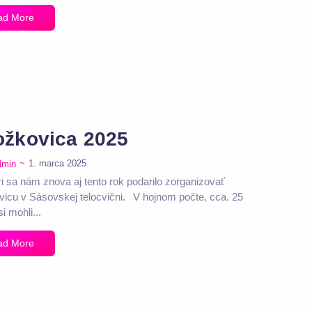
ad More
ožkovica 2025
~
1. marca 2025
dmin
ri sa nám znova aj tento rok podarilo zorganizovať
vicu v Sásovskej telocvični. V hojnom počte, cca. 25
si mohli...
ad More