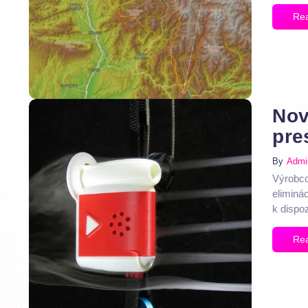
Re
Nov
pre
By
Admi
Výrobco
eliminác
k dispoz
Re