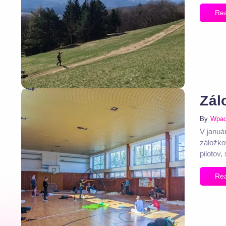
Re
Zál
By
Wpa
V januá
záložko
pilotov, 
Re