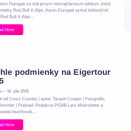
Aaron Durogati sa stal prvým nešvajčiarskym pilotom, ktorý
preteky Red Bull X-Alps. Aaron Durogati vyhral tohtoročné
 Red Bull X-Alps...
ad More
hle podmienky na Eigertour
5
~
16. júla 2025
n
é od Cross Country | autor: Tarquin Cooper | Fotografie:
Dimmler | Preklad: Redakcia PGBB Lars Meerstetter a
eda triumfovali...
ad More