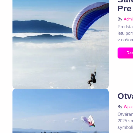
Pre
By
Admi
Predsta
letu po
v našom
Re
Otv
By
Wpa
Otváran
2025 sm
symbolic