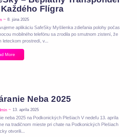
 Každého Flígra
~
8. júna 2025
n
vujeme aplikáciu SafeSky Myšlienka zdieľania polohy počas
mocou mobilného telefónu sa zrodila po smutnom zistení, že
 leteckom prostredí, v...
ad More
áranie Neba 2025
~
13. apríla 2025
dmin
ie neba 2025 na Podkonických Plešiach V nedeľu 13. apríla
e na tradičnom mieste pri chate na Podkonických Plešiach
ky otvorili...