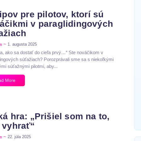
ipov pre pilotov, ktorí sú
áčikmi v paraglidingových
ažiach
~
1. augusta 2025
n
a, ako sa dostať do cieľa prvý…“ Ste nováčikom v
dingových súťažiach? Porozprávali sme sa s niekoľkými
mi súťažnými pilotmi, aby...
ad More
ká hra: „Prišiel som na to,
 vyhrať“
~
22. júla 2025
n