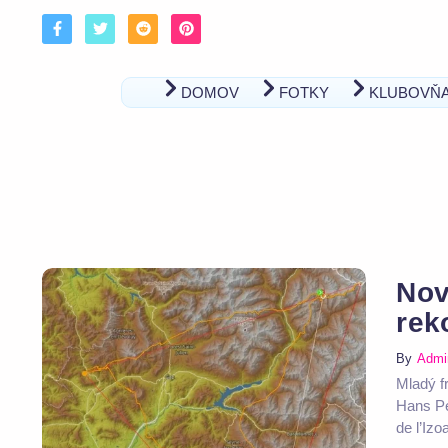
DOMOV
FOTKY
KLUBOVŇ
Nov
rek
By
Admi
Mladý f
Hans Pet
de l’Izoa