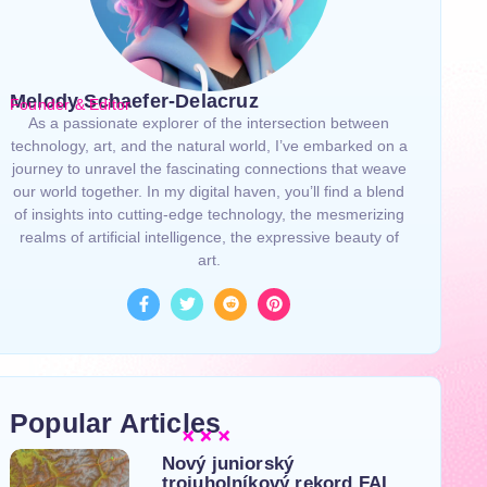
Melody Schaefer-Delacruz
Founder & Editor
As a passionate explorer of the intersection between
technology, art, and the natural world, I’ve embarked on a
journey to unravel the fascinating connections that weave
our world together. In my digital haven, you’ll find a blend
of insights into cutting-edge technology, the mesmerizing
realms of artificial intelligence, the expressive beauty of
art.
Popular Articles
Nový juniorský
trojuholníkový rekord FAI