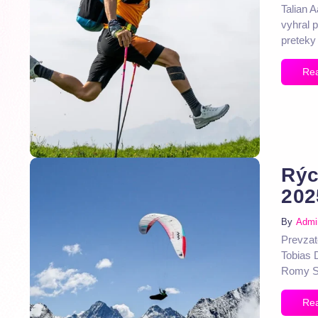
Talian 
vyhral 
preteky
Re
Rýc
202
By
Admi
Prevzat
Tobias 
Romy Sw
Re