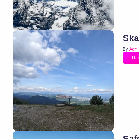
Ska
By
Admi
Re
Saf