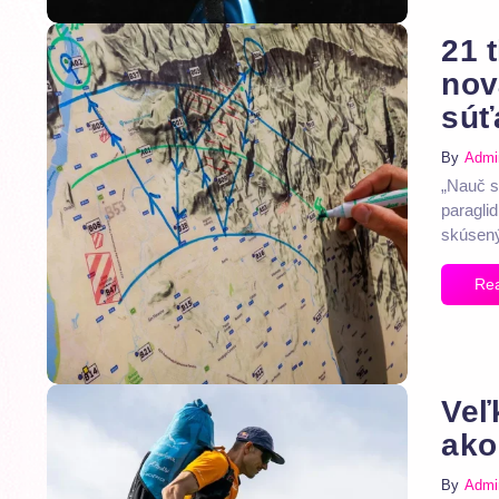
21 t
nov
súť
By
Admi
„Nauč s
paragli
skúsený
Re
Veľ
ako
By
Admi