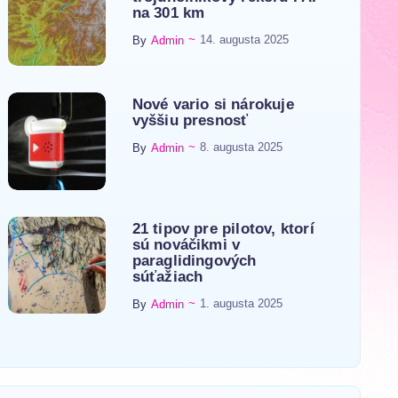
na 301 km
~
14. augusta 2025
By
Admin
Nové vario si nárokuje
vyššiu presnosť
~
8. augusta 2025
By
Admin
21 tipov pre pilotov, ktorí
sú nováčikmi v
paraglidingových
súťažiach
~
1. augusta 2025
By
Admin