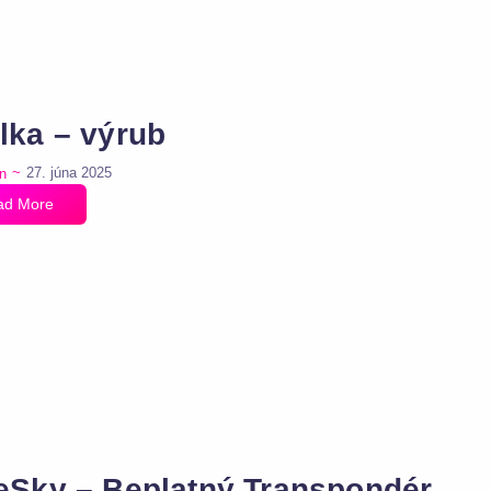
lka – výrub
~
27. júna 2025
n
ad More
eSky – Beplatný Transpondér