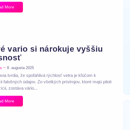
ad More
é vario si nárokuje vyššiu
snosť
~
8. augusta 2025
n
via tvrdia, že spoľahlivá rýchlosť vetra je kľúčom k
ii falošných údajov. Zo všetkých prístrojov, ktoré majú piloti
ícii, zostáva vário...
ad More