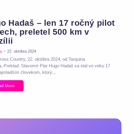
o Hadaš – len 17 ročný pilot
iech, preletel 500 km v
ílii
~
22. októbra 2024
n
Cross Country, 22. októbra 2024, od Tarquina
, Preklad: Slavomír Piar Hugo Hadaš sa stal vo veku 17
ajmladším človekom, ktorý...
ad More