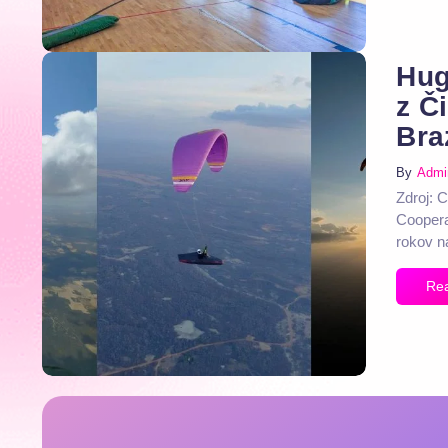
Hug
z Č
Braz
By
Admi
Zdroj: 
Coopera
rokov n
Re